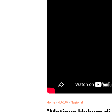
Home
›
HUKUM
›
Nasional